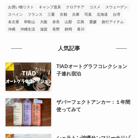
(1)
(7)
お買い物リスト
キャンプ道具
クロアチア
コスメ
スウェーデン
(2)
スペイン
フランス
三重
京都
兵庫
写真
北海道
台湾
(6)
名古屋
和歌山
大阪
奈良
山梨
広島
愛媛
旅行アイテム
(1)
沖縄
沖縄生活
滋賀
長野
静岡
香川
(2)
(2)
(2)
人気記事
(2)
(10)
TIADオートグラフコレクション
子連れ宿泊
ザパーフェクトアンカー：１年間
使ってみて
シェラトン沖縄サンマリーナリゾ