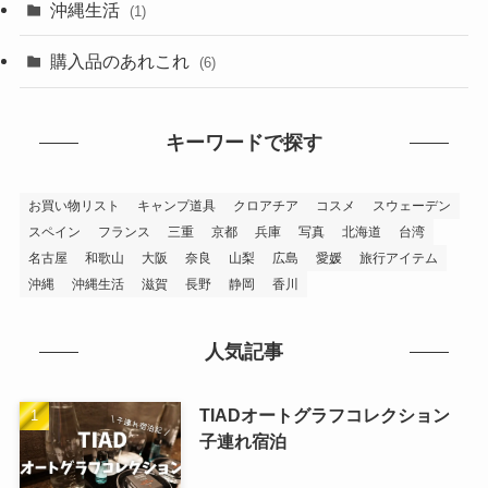
(29)
沖縄生活
(1)
(1)
(4)
(2)
購入品のあれこれ
(6)
(2)
(25)
(27)
(1)
キーワードで探す
(4)
(1)
(7)
お買い物リスト
キャンプ道具
クロアチア
コスメ
スウェーデン
(2)
スペイン
フランス
三重
京都
兵庫
写真
北海道
台湾
(6)
名古屋
和歌山
大阪
奈良
山梨
広島
愛媛
旅行アイテム
(1)
沖縄
沖縄生活
滋賀
長野
静岡
香川
(2)
(2)
(2)
人気記事
(2)
(10)
TIADオートグラフコレクション
子連れ宿泊