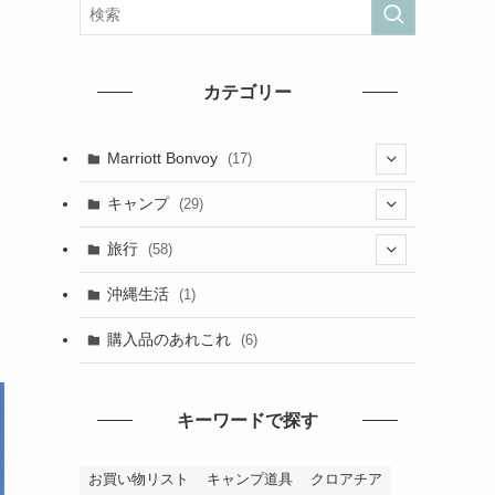
カテゴリー
Marriott Bonvoy
(17)
(2)
キャンプ
(29)
(1)
(6)
旅行
(58)
(2)
(29)
沖縄生活
(1)
(1)
(4)
(2)
購入品のあれこれ
(6)
(2)
(25)
(27)
(1)
(4)
キーワードで探す
(1)
(7)
お買い物リスト
キャンプ道具
クロアチア
(2)