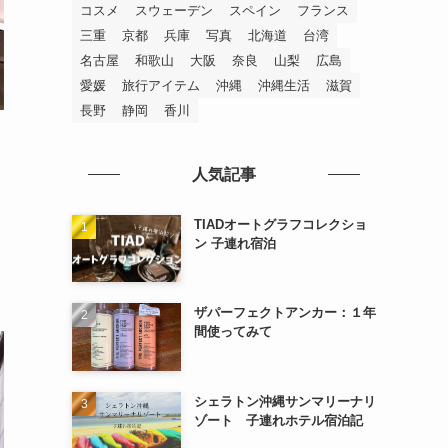
(6)
コスメ
スウェーデン
スペイン
フランス
三重
京都
兵庫
写真
北海道
台湾
(1)
(2)
名古屋
和歌山
大阪
奈良
山梨
広島
(2)
(2)
愛媛
旅行アイテム
沖縄
沖縄生活
滋賀
長野
静岡
香川
(2)
(10)
人気記事
TIADオートグラフコレクショ
ン 子連れ宿泊
ザパーフェクトアンカー：１年
間使ってみて
シェラトン沖縄サンマリーナリ
ゾート 子連れホテル宿泊記