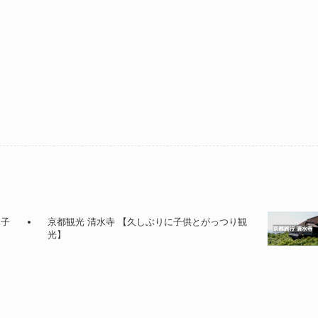
 子
京都観光 清水寺 【久しぶりに子供とがっつり観
光】