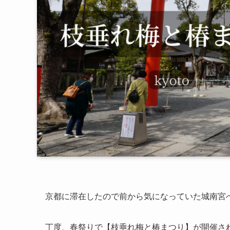
京都に滞在したので前から気になっていた城南宮
丁度、春祭りで【枝垂れ梅と椿まつり】が開催さ