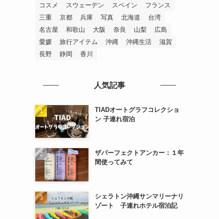
(6)
コスメ
スウェーデン
スペイン
フランス
三重
京都
兵庫
写真
北海道
台湾
(1)
(2)
名古屋
和歌山
大阪
奈良
山梨
広島
(2)
(2)
愛媛
旅行アイテム
沖縄
沖縄生活
滋賀
長野
静岡
香川
(2)
(10)
人気記事
TIADオートグラフコレクショ
ン 子連れ宿泊
ザパーフェクトアンカー：１年
間使ってみて
シェラトン沖縄サンマリーナリ
ゾート 子連れホテル宿泊記