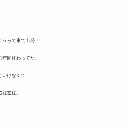
ようって事で出発！
の時間終わってた。
といけなくて
右往左往。