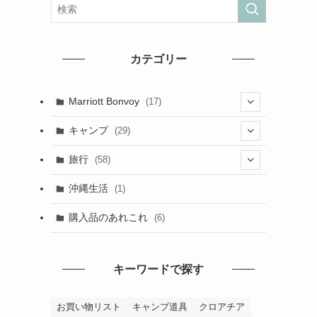
カテゴリー
Marriott Bonvoy
(17)
(2)
キャンプ
(29)
(1)
(6)
旅行
(58)
(2)
(29)
沖縄生活
(1)
(1)
(4)
(2)
購入品のあれこれ
(6)
(2)
(25)
(27)
(1)
(4)
キーワードで探す
(1)
(7)
お買い物リスト
キャンプ道具
クロアチア
(2)