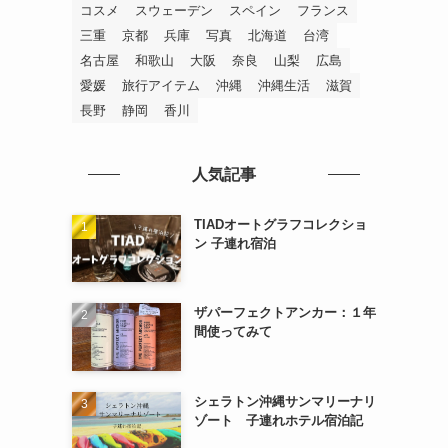
(6)
コスメ
スウェーデン
スペイン
フランス
三重
京都
兵庫
写真
北海道
台湾
(1)
(2)
名古屋
和歌山
大阪
奈良
山梨
広島
(2)
(2)
愛媛
旅行アイテム
沖縄
沖縄生活
滋賀
長野
静岡
香川
(2)
(10)
人気記事
TIADオートグラフコレクショ
ン 子連れ宿泊
ザパーフェクトアンカー：１年
間使ってみて
シェラトン沖縄サンマリーナリ
ゾート 子連れホテル宿泊記